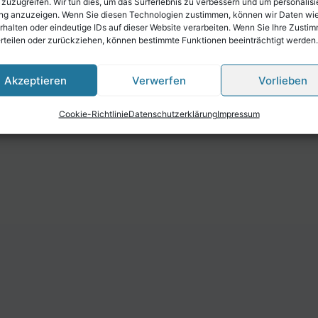
 zuzugreifen. Wir tun dies, um das Surferlebnis zu verbessern und um personalisi
g anzuzeigen. Wenn Sie diesen Technologien zustimmen, können wir Daten wi
rhalten oder eindeutige IDs auf dieser Website verarbeiten. Wenn Sie Ihre Zusti
erteilen oder zurückziehen, können bestimmte Funktionen beeinträchtigt werden.
Akzeptieren
Verwerfen
Vorlieben
Cookie-Richtlinie
Datenschutzerklärung
Impressum