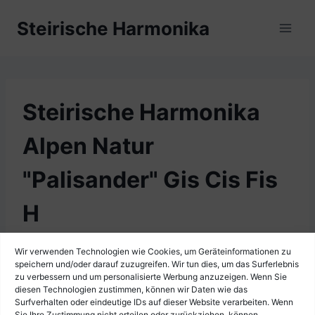
Zum
Steirische Harmonika
Inhalt
springen
Steirische Harmonika
Alpen Natur
"Palisander" Gis Cis Fis
H
Wir verwenden Technologien wie Cookies, um Geräteinformationen zu
speichern und/oder darauf zuzugreifen. Wir tun dies, um das Surferlebnis
zu verbessern und um personalisierte Werbung anzuzeigen. Wenn Sie
diesen Technologien zustimmen, können wir Daten wie das
Surfverhalten oder eindeutige IDs auf dieser Website verarbeiten. Wenn
Sie Ihre Zustimmung nicht erteilen oder zurückziehen, können