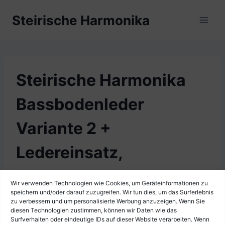
Zum
Steirische Harmonika
Inhalt
springen
Steirische Harmonika
Bassbodenleder
Variante 2 +
Ledereinsatz,
dunkelbraun
Wir verwenden Technologien wie Cookies, um Geräteinformationen zu
speichern und/oder darauf zuzugreifen. Wir tun dies, um das Surferlebnis
zu verbessern und um personalisierte Werbung anzuzeigen. Wenn Sie
diesen Technologien zustimmen, können wir Daten wie das
Surfverhalten oder eindeutige IDs auf dieser Website verarbeiten. Wenn