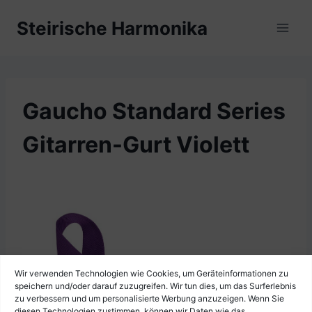
Zum
Steirische Harmonika
Inhalt
springen
Gaucho Standard Series
Gitarren-Gurt Violett
Wir verwenden Technologien wie Cookies, um Geräteinformationen zu
speichern und/oder darauf zuzugreifen. Wir tun dies, um das Surferlebnis
zu verbessern und um personalisierte Werbung anzuzeigen. Wenn Sie
diesen Technologien zustimmen, können wir Daten wie das