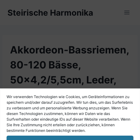
Zum
Steirische Harmonika
Inhalt
springen
Akkordeon-Bassriemen,
80-120 Bässe,
50×4,2/5,5cm, Leder,
schwarz
Wir verwenden Technologien wie Cookies, um Geräteinformationen zu
speichern und/oder darauf zuzugreifen. Wir tun dies, um das Surferlebnis
zu verbessern und um personalisierte Werbung anzuzeigen. Wenn Sie
diesen Technologien zustimmen, können wir Daten wie das
Surfverhalten oder eindeutige IDs auf dieser Website verarbeiten. Wenn
Sie Ihre Zustimmung nicht erteilen oder zurückziehen, können
bestimmte Funktionen beeinträchtigt werden.