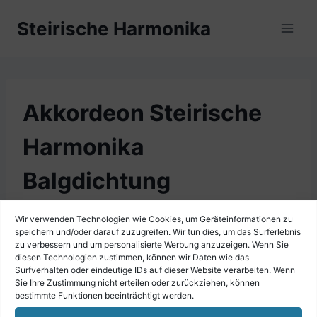
Zum
Steirische Harmonika
Inhalt
springen
Akkordeon Steirische
Harmonika
Balgdichtung
selbstklebend 6 x 3 mm
Wir verwenden Technologien wie Cookies, um Geräteinformationen zu
speichern und/oder darauf zuzugreifen. Wir tun dies, um das Surferlebnis
5 m Länge
zu verbessern und um personalisierte Werbung anzuzeigen. Wenn Sie
diesen Technologien zustimmen, können wir Daten wie das
Surfverhalten oder eindeutige IDs auf dieser Website verarbeiten. Wenn
Sie Ihre Zustimmung nicht erteilen oder zurückziehen, können
bestimmte Funktionen beeinträchtigt werden.