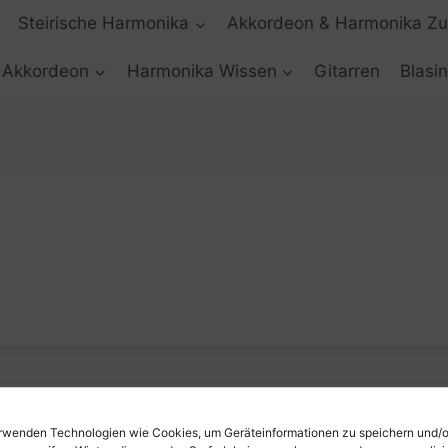
Steirische Harmonika
Akkordeon & Harmonika Z
Akkordeon
Harmonika Wissen
Gitarren
Blasi
rwenden Technologien wie Cookies, um Geräteinformationen zu speichern und/