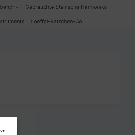
ubehör
Gebrauchte Steirische Harmonika
nstrumente
Loeffel-Ratschen-Co
oder