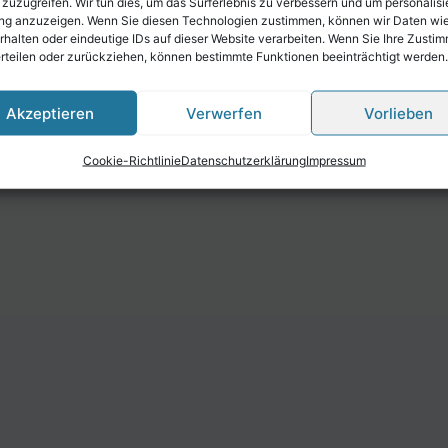
 zuzugreifen. Wir tun dies, um das Surferlebnis zu verbessern und um personalisi
g anzuzeigen. Wenn Sie diesen Technologien zustimmen, können wir Daten wi
rhalten oder eindeutige IDs auf dieser Website verarbeiten. Wenn Sie Ihre Zusti
erteilen oder zurückziehen, können bestimmte Funktionen beeinträchtigt werden.
Akzeptieren
Verwerfen
Vorlieben
Cookie-Richtlinie
Datenschutzerklärung
Impressum