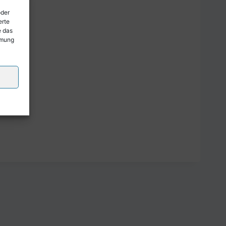
oder
erte
e das
mmung