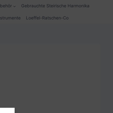
ubehör
Gebrauchte Steirische Harmonika
nstrumente
Loeffel-Ratschen-Co