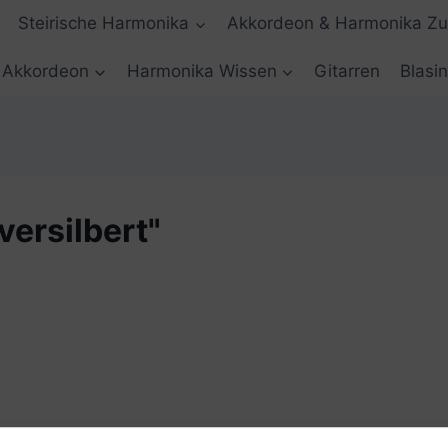
Steirische Harmonika
Akkordeon & Harmonika Z
Akkordeon
Harmonika Wissen
Gitarren
Blasi
versilbert"