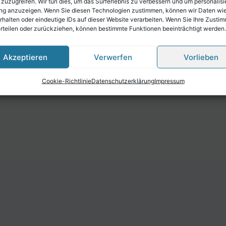
 zuzugreifen. Wir tun dies, um das Surferlebnis zu verbessern und um personalisi
g anzuzeigen. Wenn Sie diesen Technologien zustimmen, können wir Daten wi
rhalten oder eindeutige IDs auf dieser Website verarbeiten. Wenn Sie Ihre Zusti
erteilen oder zurückziehen, können bestimmte Funktionen beeinträchtigt werden.
Akzeptieren
Verwerfen
Vorlieben
Cookie-Richtlinie
Datenschutzerklärung
Impressum