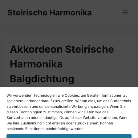
Zum
Steirische Harmonika
Inhalt
springen
Akkordeon Steirische
Harmonika
Balgdichtung
selbstklebend 5 x 4 mm
Wir verwenden Technologien wie Cookies, um Geräteinformationen zu
speichern und/oder darauf zuzugreifen. Wir tun dies, um das Surferlebnis
20 m Länge
zu verbessern und um personalisierte Werbung anzuzeigen. Wenn Sie
diesen Technologien zustimmen, können wir Daten wie das
Surfverhalten oder eindeutige IDs auf dieser Website verarbeiten. Wenn
Sie Ihre Zustimmung nicht erteilen oder zurückziehen, können
bestimmte Funktionen beeinträchtigt werden.