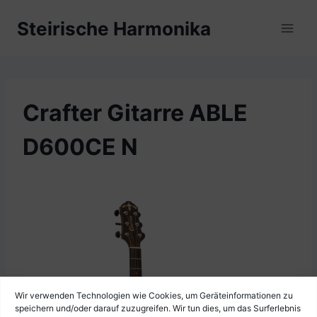
Zum
Steirische Harmonika
Inhalt
springen
Crafter Gitarre ABLE
D600CE N
Wir verwenden Technologien wie Cookies, um Geräteinformationen zu
speichern und/oder darauf zuzugreifen. Wir tun dies, um das Surferlebnis