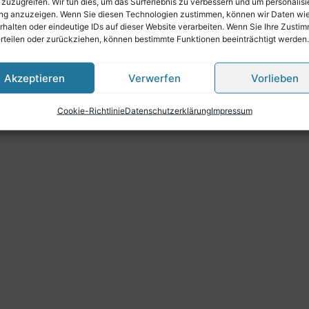
 zuzugreifen. Wir tun dies, um das Surferlebnis zu verbessern und um personalisi
g anzuzeigen. Wenn Sie diesen Technologien zustimmen, können wir Daten wi
rhalten oder eindeutige IDs auf dieser Website verarbeiten. Wenn Sie Ihre Zusti
erteilen oder zurückziehen, können bestimmte Funktionen beeinträchtigt werden.
Akzeptieren
Verwerfen
Vorlieben
Cookie-Richtlinie
Datenschutzerklärung
Impressum