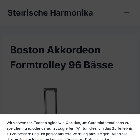
Zum
Steirische Harmonika
Inhalt
springen
Boston Akkordeon
Formtrolley 96 Bässe
Wir verwenden Technologien wie Cookies, um Geräteinformationen zu
speichern und/oder darauf zuzugreifen. Wir tun dies, um das Surferlebnis
zu verbessern und um personalisierte Werbung anzuzeigen. Wenn Sie
diesen Technologien zustimmen, können wir Daten wie das