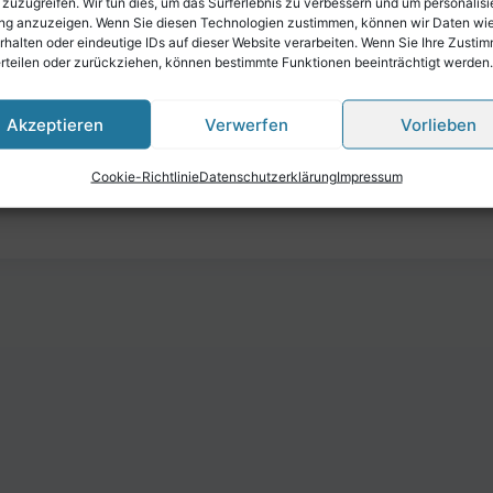
 zuzugreifen. Wir tun dies, um das Surferlebnis zu verbessern und um personalisi
g anzuzeigen. Wenn Sie diesen Technologien zustimmen, können wir Daten wi
rhalten oder eindeutige IDs auf dieser Website verarbeiten. Wenn Sie Ihre Zusti
erteilen oder zurückziehen, können bestimmte Funktionen beeinträchtigt werden.
Akzeptieren
Verwerfen
Vorlieben
Cookie-Richtlinie
Datenschutzerklärung
Impressum