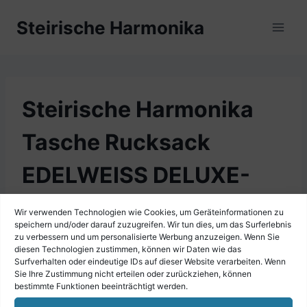
Zum
Steirische Harmonika
Inhalt
springen
Steirische Harmonika
Tasche Rucksack
EDELWEISS DELUXE-
PRO für 3-reihige
Wir verwenden Technologien wie Cookies, um Geräteinformationen zu
speichern und/oder darauf zuzugreifen. Wir tun dies, um das Surferlebnis
Harmonikas
zu verbessern und um personalisierte Werbung anzuzeigen. Wenn Sie
diesen Technologien zustimmen, können wir Daten wie das
Surfverhalten oder eindeutige IDs auf dieser Website verarbeiten. Wenn
Sie Ihre Zustimmung nicht erteilen oder zurückziehen, können
bestimmte Funktionen beeinträchtigt werden.