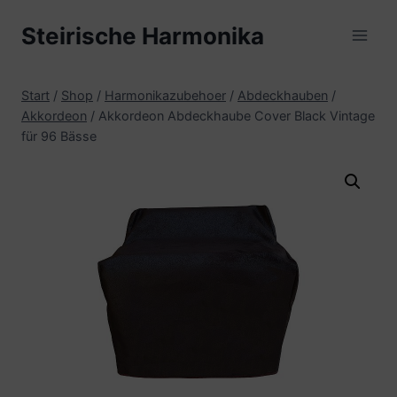
Zum
Steirische Harmonika
Inhalt
springen
Start
/
Shop
/
Harmonikazubehoer
/
Abdeckhauben
/
Akkordeon
/
Akkordeon Abdeckhaube Cover Black Vintage
für 96 Bässe