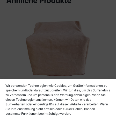
Ähnliche Produkte
Wir verwenden Technologien wie Cookies, um Geräteinformationen zu
speichern und/oder darauf zuzugreifen. Wir tun dies, um das Surferlebnis
zu verbessern und um personalisierte Werbung anzuzeigen. Wenn Sie
Akkordeon Abdeckhaube Cover Beige
diesen Technologien zustimmen, können wir Daten wie das
Vintage für 96 Bässe
Surfverhalten oder eindeutige IDs auf dieser Website verarbeiten. Wenn
Sie Ihre Zustimmung nicht erteilen oder zurückziehen, können
€
39,90
bestimmte Funktionen beeinträchtigt werden.