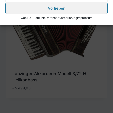
Vorlieben
Cookie-Richtlinie
Datenschutzerklärung
Impressum
Lanzinger Akkordeon Modell 3/72 H
Helikonbass
€
5.499,00